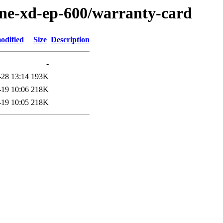
one-xd-ep-600/warranty-card
odified
Size
Description
-
-28 13:14
193K
-19 10:06
218K
-19 10:05
218K